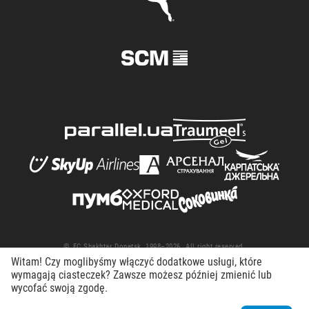
© FC Shakhtar Donetsk, 1998–2026. All right reserved.
Witam! Czy moglibyśmy włączyć dodatkowe usługi, które
Terms of Use
Privacy policy
Working at the club
wymagają ciasteczek? Zawsze możesz później zmienić lub
wycofać swoją zgodę.