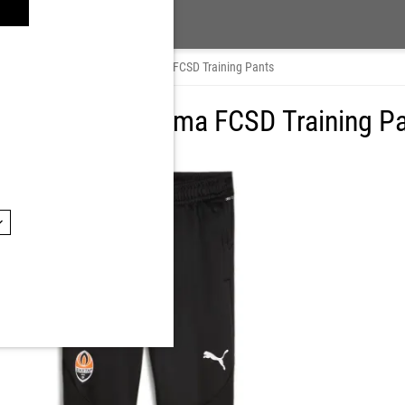
dzież
/
Spodnie
/
Spodnie Puma FCSD Training Pants
 FC Shakhtar Puma FCSD Training P