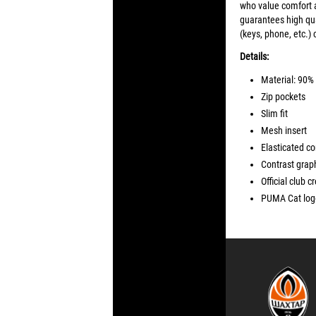
who value comfort a
guarantees high qua
(keys, phone, etc.)
Details:
Material: 90%
Zip pockets
Slim fit
Mesh insert
Elasticated c
Contrast graph
Official club c
PUMA Cat logo