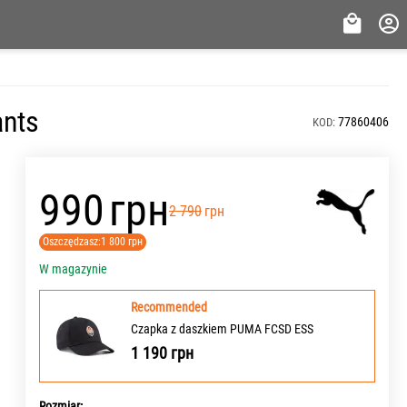
ants
77860406
KOD:
‍990‍
грн
‍2 790‍
грн
Oszczędzasz:
1 800
грн
W magazynie
Recommended
Czapka z daszkiem PUMA FCSD ESS
1 190
грн
Rozmiar: