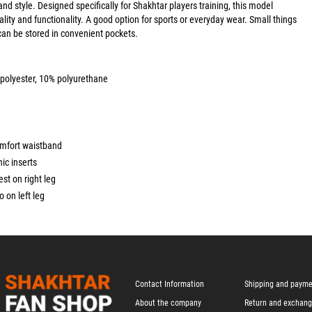
nd style. Designed specifically for Shakhtar players training, this model
lity and functionality. A good option for sports or everyday wear. Small things
 can be stored in convenient pockets.
 polyester, 10% polyurethane
omfort waistband
ic inserts
rest on right leg
 on left leg
Contact Information
Shipping and paym
About the company
Return and exchan