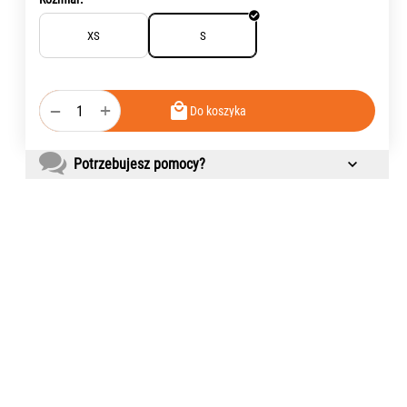
XS
S
+
−
Do koszyka
Potrzebujesz pomocy?