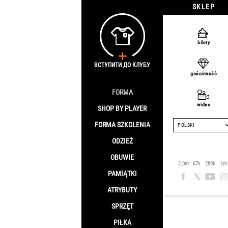
SKLEP
Strona główna
/
O
bilety
Spodnie
ВСТУПИТИ ДО КЛУБУ
gościnność
FORMA
Sale -65%
wideo
SHOP BY PLAYER
FORMA SZKOLENIA
POLSKI
ODZIEŻ
OBUWIE
2.0m
67k
289k
1m
PAMIĄTKI
ATRYBUTY
SPRZĘT
PIŁKA