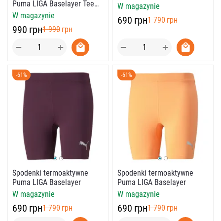
Puma LIGA Baselayer Tee
W magazynie
LS
W magazynie
‍690‍
грн
‍1 790‍
грн
‍990‍
грн
‍1 990‍
грн
+
+
−
−
-61%
-61%
Spodenki termoaktywne
Spodenki termoaktywne
Puma LIGA Baselayer
Puma LIGA Baselayer
W magazynie
W magazynie
‍690‍
грн
‍690‍
грн
‍1 790‍
грн
‍1 790‍
грн