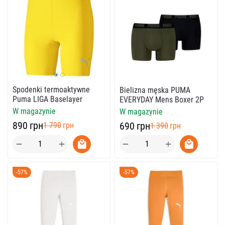
Spodenki termoaktywne
Bielizna męska PUMA
Puma LIGA Baselayer
EVERYDAY Mens Boxer 2P
W magazynie
W magazynie
‍890‍
грн
‍690‍
грн
‍1 790‍
грн
‍1 390‍
грн
+
+
−
−
-57%
-57%