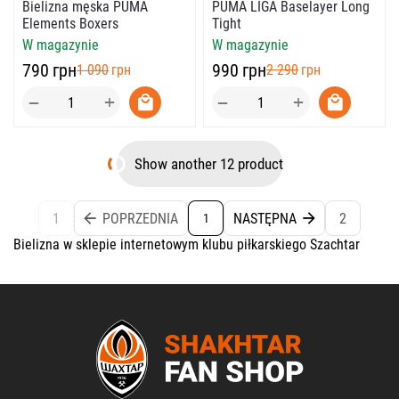
PUMA LIGA Baselayer Long
Bielizna męska PUMA
Tight
Elements Boxers
W magazynie
W magazynie
‍990‍
грн
‍790‍
грн
‍2 290‍
грн
‍1 090‍
грн
+
+
−
−
Show another 12 product
1
POPRZEDNIA
NASTĘPNA
2
1
Bielizna w sklepie internetowym klubu piłkarskiego Szachtar