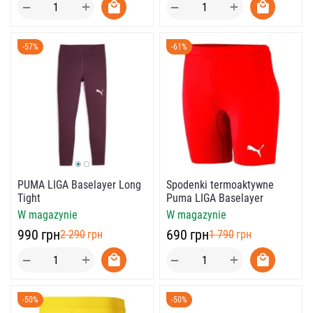
+
+
−
−
-57%
-61%
PUMA LIGA Baselayer Long
Spodenki termoaktywne
Tight
Puma LIGA Baselayer
W magazynie
W magazynie
‍990‍
грн
‍690‍
грн
‍2 290‍
грн
‍1 790‍
грн
+
+
−
−
-50%
-50%