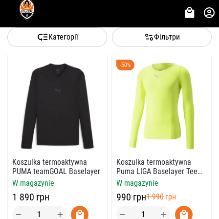
Категорії
Фільтри
-50%
Koszulka termoaktywna
Koszulka termoaktywna
PUMA teamGOAL Baselayer
Puma LIGA Baselayer Tee
LS
W magazynie
W magazynie
‍1 890‍
грн
‍990‍
грн
‍1 990‍
грн
+
+
−
−