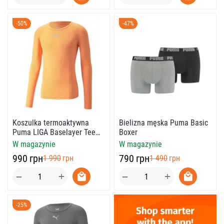
-50%
-47%
Koszulka termoaktywna
Bielizna męska Puma Basic
Puma LIGA Baselayer Tee
Boxer
LS
W magazynie
W magazynie
‍990‍
грн
‍790‍
грн
‍1 990‍
грн
‍1 490‍
грн
+
+
−
−
-25%