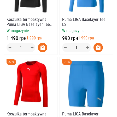
Koszulka termoaktywna
Puma LIGA Baselayer Tee
Puma LIGA Baselayer Tee
LS
LS
W magazynie
W magazynie
‍1 490‍
грн
‍990‍
грн
‍1 990‍
грн
‍1 990‍
грн
+
+
−
−
-50%
-61%
Puma LIGA Baselayer
Koszulka termoaktywna