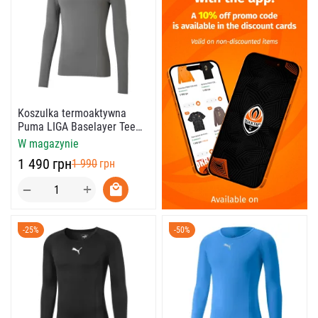
Koszulka termoaktywna
Puma LIGA Baselayer Tee
LS
W magazynie
‍1 490‍
грн
‍1 990‍
грн
+
−
-25%
-50%