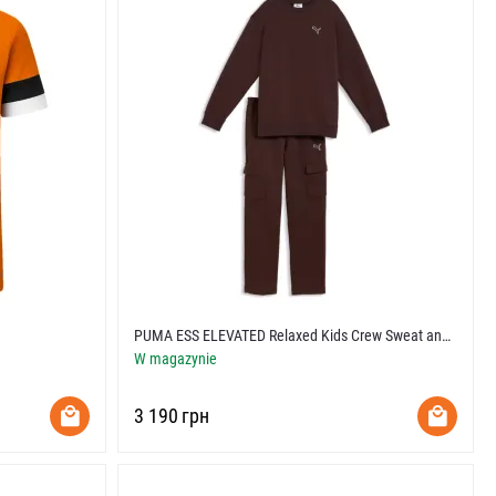
PUMA ESS ELEVATED Relaxed Kids Crew Sweat and
Cargo Pant
W magazynie
‍3 190‍
грн