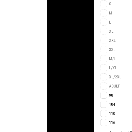
S
M
L
XL
XXL
3XL
M/L
L/XL
XL/2XL
ADULT
98
104
110
116
122