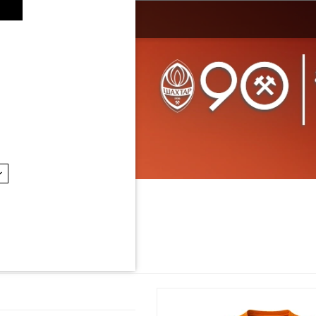
iecięca
dzież
/
Odzież dziecięca