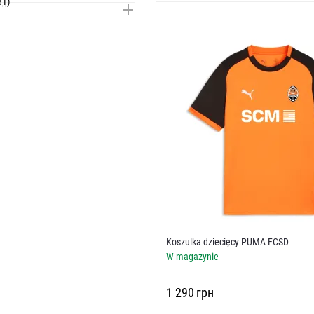
31)
Koszulka dziecięcy PUMA FCSD
W magazynie
‍1 290‍
грн