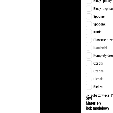
Bluzy i polary
Bluzy rozpina
Spodnie
Spodenki
Kurtki
Płaszcze prz
Kamizelki
Komplety dre
Czapki
Czapka
Plecaki
Bielizna
Przypomnij
zobacz więcej (
Styl
Materiały
Rok modelowy