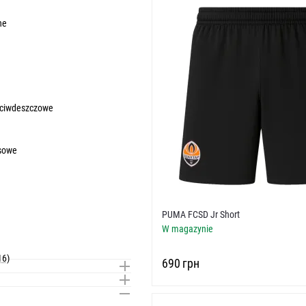
ne
eciwdeszczowe
sowe
PUMA FCSD Jr Short
W magazynie
16)
‍690‍
грн