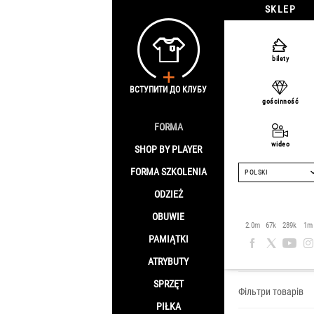
SKLEP
bilety
ВСТУПИТИ ДО КЛУБУ
gościnność
FORMA
wideo
SHOP BY PLAYER
FORMA SZKOLENIA
POLSKI
ODZIEŻ
OBUWIE
Odzież dz
2.0m
67k
289k
1m
PAMIĄTKI
Strona główna
/
O
ATRYBUTY
SPRZĘT
Фільтри товарів
PIŁKA