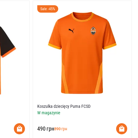
Sale -45%
Koszulka dziecięcy Puma FCSD
W magazynie
‍490‍
грн
‍890‍
грн