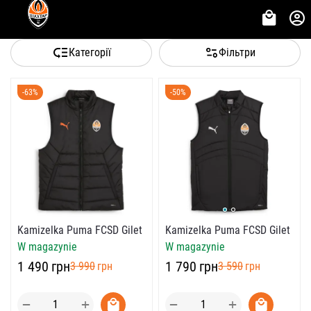
Категорії
Фільтри
-63%
-50%
Kamizelka Puma FCSD Gilet
Kamizelka Puma FCSD Gilet
W magazynie
W magazynie
‍1 790‍
грн
‍1 490‍
грн
‍3 590‍
грн
‍3 990‍
грн
+
+
−
−