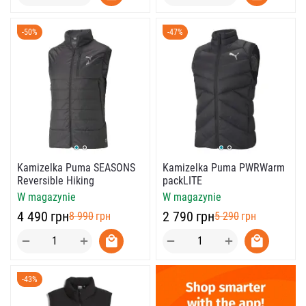
-50%
-47%
Kamizelka Puma SEASONS
Kamizelka Puma PWRWarm
Reversible Hiking
packLITE
W magazynie
W magazynie
‍4 490‍
грн
‍2 790‍
грн
‍8 990‍
грн
‍5 290‍
грн
+
+
−
−
-43%