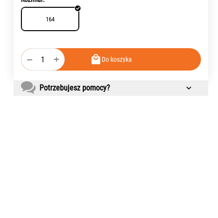
164
+
−
Do koszyka
Potrzebujesz pomocy?