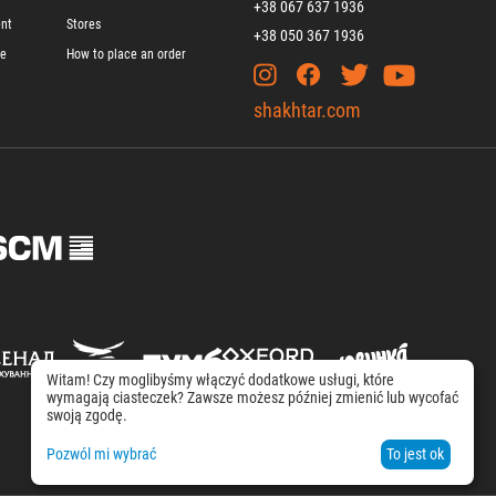
+38 067 637 1936
ent
Stores
+38 050 367 1936
ge
How to place an order
shakhtar.com
Witam! Czy moglibyśmy włączyć dodatkowe usługi, które
wymagają ciasteczek? Zawsze możesz później zmienić lub wycofać
swoją zgodę.
Pozwól mi wybrać
To jest ok
Terms of Use
Privacy policy
Working at the club