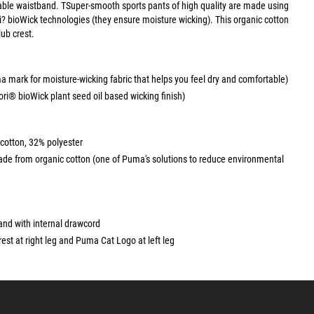
able waistband. TSuper-smooth sports pants of high quality are made using
 bioWick technologies (they ensure moisture wicking). This organic cotton
lub crest.
 mark for moisture-wicking fabric that helps you feel dry and comfortable)
ri® bioWick plant seed oil based wicking finish)
 cotton, 32% polyester
ade from organic cotton (one of Puma's solutions to reduce environmental
and with internal drawcord
est at right leg and Puma Cat Logo at left leg