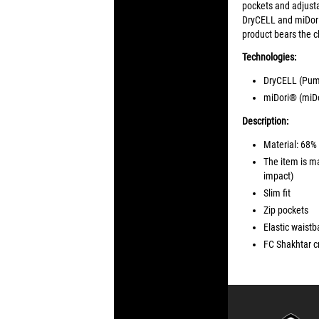
pockets and adjust
DryCELL and miDori?
product bears the c
Technologies:
DryCELL (Puma
miDori® (miDo
Description:
Material: 68%
The item is m
impact)
Slim fit
Zip pockets
Elastic waistb
FC Shakhtar cr