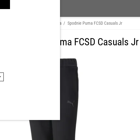
dzież
/
Spodnie
/
Odzież dziecięca
/
Spodnie Puma FCSD Casuals Jr
 FC Shakhtar Puma FCSD Casuals Jr