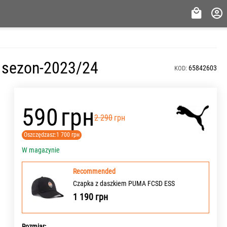
 sezon-2023/24
65842603
KOD:
‍590‍
грн
‍2 290‍
грн
Oszczędzasz:
1 700
грн
W magazynie
Recommended
Czapka z daszkiem PUMA FCSD ESS
1 190
грн
Rozmiar: