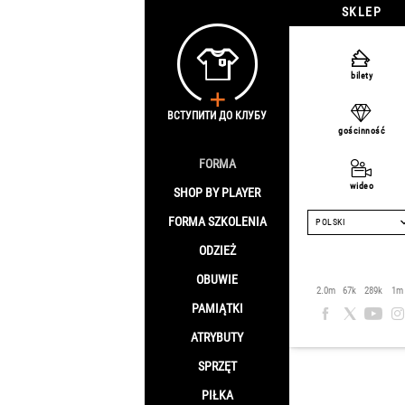
SKLEP
Strona główna
/
O
bilety
Spodnie
ВСТУПИТИ ДО КЛУБУ
gościnność
FORMA
Sale -74%
wideo
SHOP BY PLAYER
FORMA SZKOLENIA
POLSKI
ODZIEŻ
OBUWIE
2.0m
67k
289k
1m
PAMIĄTKI
ATRYBUTY
SPRZĘT
PIŁKA