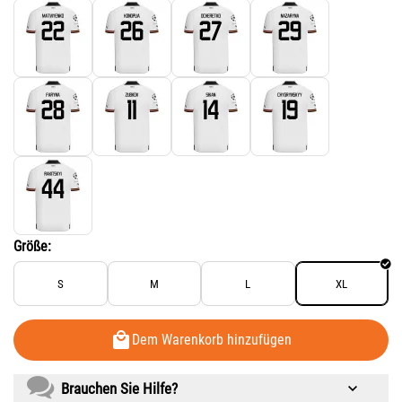
Größe:
S
M
L
XL
Dem Warenkorb hinzufügen
Brauchen Sie Hilfe?