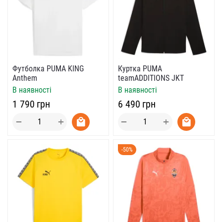
Футболка PUMA KING
Куртка PUMA
Anthem
teamADDITIONS JKT
В наявності
В наявності
‍1 790‍
грн
‍6 490‍
грн
+
+
−
−
-50%