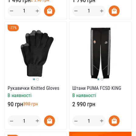
+
+
−
−
-77%
Рукавички Knitted Gloves
Штани PUMA FCSD KING
В наявності
В наявності
‍90‍
грн
‍2 990‍
грн
‍390‍
грн
+
+
−
−