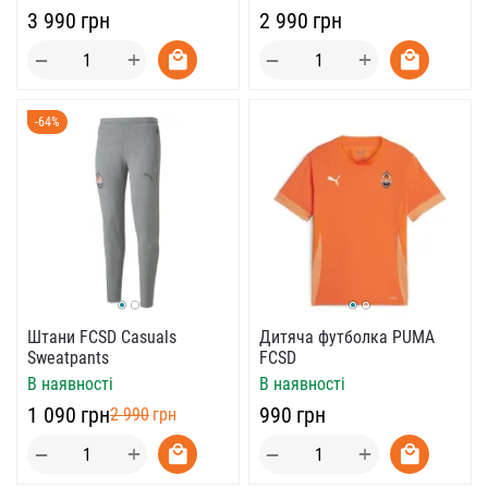
‍3 990‍
грн
‍2 990‍
грн
+
+
−
−
-64%
Штани FCSD Casuals
Дитяча футболка PUMA
Sweatpants
FCSD
В наявності
В наявності
‍1 090‍
грн
‍990‍
грн
‍2 990‍
грн
+
+
−
−