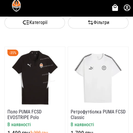
Категорії
Фільтри
-35%
Поло PUMA FCSD
Ретрофутболка PUMA FCSD
EVOSTRIPE Polo
Classic
В наявності
В наявності
‍1 490‍
грн
‍1 790‍
грн
‍2 290‍
грн