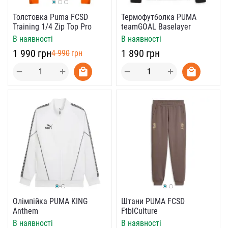
Толстовка Puma FCSD
Термофутболка PUMA
Training 1/4 Zip Top Pro
teamGOAL Baselayer
В наявності
В наявності
‍1 990‍
грн
‍1 890‍
грн
‍4 990‍
грн
+
+
−
−
Олімпійка PUMA KING
Штани PUMA FCSD
Anthem
FtblCulture
В наявності
В наявності