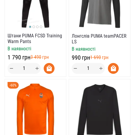
Штани PUMA FCSD Training
Лонгслів PUMA teamPACER
Warm Pants
LS
В наявності
В наявності
‍1 790‍
грн
‍990‍
грн
‍3 490‍
грн
‍1 690‍
грн
+
+
−
−
-60%