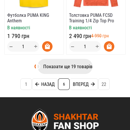
Футболка PUMA KING
Толстовка PUMA FCSD
Anthem
Training 1/4 Zip Top Pro
В наявності
В наявності
‍1 790‍
грн
‍2 490‍
грн
‍4 990‍
грн
+
+
−
−
Показати ще 19 товарів
1
НАЗАД
ВПЕРЕД
22
6