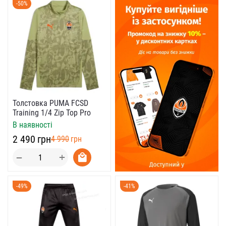
-50%
Толстовка PUMA FCSD
Training 1/4 Zip Top Pro
В наявності
‍2 490‍
грн
‍4 990‍
грн
+
−
-49%
-41%