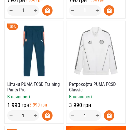
+
+
−
−
-50%
Штани PUMA FCSD Training
Ретрокофта PUMA FCSD
Pants Pro
Classic
В наявності
В наявності
‍1 990‍
грн
‍3 990‍
грн
‍3 990‍
грн
+
+
−
−