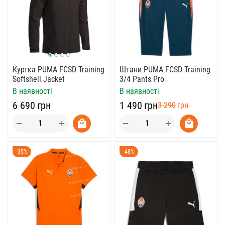
Куртка PUMA FCSD Training
Штани PUMA FCSD Training
Softshell Jacket
3/4 Pants Pro
В наявності
В наявності
‍6 690‍
грн
‍1 490‍
грн
‍3 290‍
грн
+
+
−
−
-35%
-48%