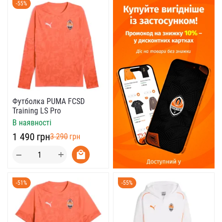
-55%
Футболка PUMA FCSD
Training LS Pro
В наявності
‍1 490‍
грн
‍3 290‍
грн
+
−
-51%
-55%