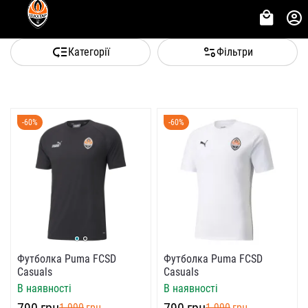
Категорії
Фільтри
-60%
-60%
Футболка Puma FCSD
Футболка Puma FCSD
Casuals
Casuals
В наявності
В наявності
‍790‍
грн
‍790‍
грн
‍1 990‍
грн
‍1 990‍
грн