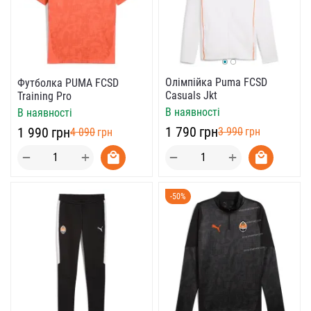
Олімпійка Puma FCSD
Футболка PUMA FCSD
Casuals Jkt
Training Pro
В наявності
В наявності
‍1 790‍
грн
‍1 990‍
грн
‍3 990‍
грн
‍4 090‍
грн
+
+
−
−
-50%