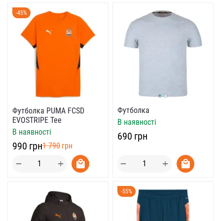
-45%
Футболка
Футболка PUMA FCSD
EVOSTRIPE Tee
В наявності
В наявності
‍690‍
грн
‍990‍
грн
‍1 790‍
грн
+
+
−
−
-55%