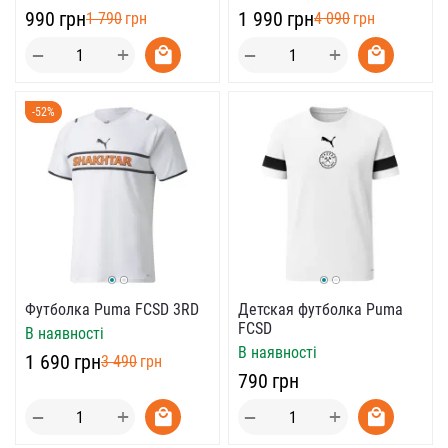
‍1 990‍
грн
‍990‍
грн
‍4 090‍
грн
‍1 790‍
грн
+
+
−
−
-52%
Футболка Puma FCSD 3RD
Детская футболка Puma
FCSD
В наявності
В наявності
‍1 690‍
грн
‍3 490‍
грн
‍790‍
грн
+
+
−
−